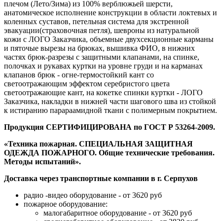
плечом (Лето/Зима) из 100% верблюжьей шерсти,
анатомическое исполнение конструкции в области локтевых и
коленных суставов, петельная система для экстренной
эвакуации(страховочная петля), шевроны из натуральной
кожи с ЛОГО Заказчика, объемные двухсекционные карманы
и пяточые вырезы на брюках, вышивка ФИО, в нижних
частях брюк-разрезы с защитными клапанами, на спинке,
полочках и рукавах куртки на уровне груди и на карманах
клапанов брюк - огне-термостойкий кант со
светоотражающим эффектом серебристого цвета
светоотражающие кант, на кокетке спинки куртки - ЛОГО
Заказчика, накладки в нижней части шагового шва из стойкой
к истиранию парараамидной ткани с полимерным покрытием.
Продукция СЕРТИФИЦИРОВАНА по ГОСТ Р 53264-2009.
«Техника пожарная. СПЕЦИАЛЬНАЯ ЗАЩИТНАЯ
ОДЕЖДА ПОЖАРНОГО. Общие технические требования.
Методы испытаний».
Доставка через транспортные компании в г. Серпухов
радио -видео оборудование - от 3620 руб
пожарное оборудование:
малогабаритное оборудование - от 3620 руб