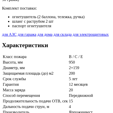
Комплект поставки:
огнетушитель (2 баллона, тележка, ручка)
шланг с раструбом 2 шт
паспорт огнетушителя
для АЗС
для гаража
для дома
для склада
для электрощитовых
Характеристики
Класс пожара
B / C / E
Высота, мм
950
Диаметр, мм
2×159
Защищаемая площадь (до) м2
200
Срок службы
5 лет
Гарантия
12 месяцев
Масса заряда
20
Способ перемещения
Передвижной
Продолжительность подачи ОТВ, сек
15
Дальность подачи струи, м
4
Производитель
Ярпожинвест