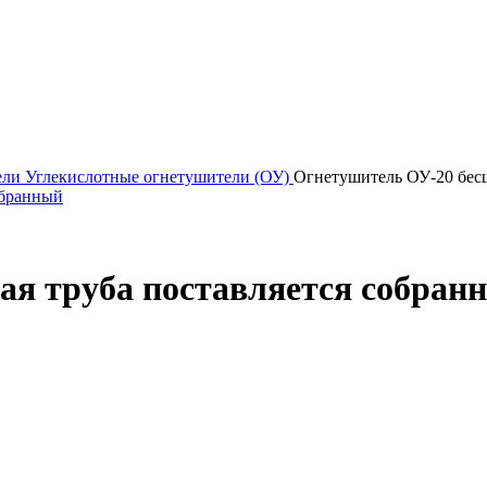
ели
Углекислотные огнетушители (ОУ)
Огнетушитель ОУ-20 бесш
я труба поставляется собран