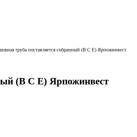
овная труба поставляется собранный (B C E) Ярпожинвест
ный (B C E) Ярпожинвест