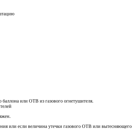
уатацию
о баллона или ОТВ из газового огнетушителя.
ителей
яжен.
ния или если величина утечки газового ОТВ или вытесняющего г